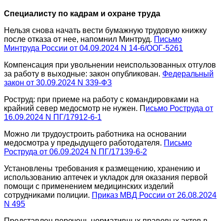
Специалисту по кадрам и охране труда
Нельзя снова начать вести бумажную трудовую книжку
после отказа от нее, напомнил Минтруд.
Письмо
Минтруда России от 04.09.2024 N 14-6/ООГ-5261
Компенсация при увольнении неиспользованных отгулов
за работу в выходные: закон опубликован.
Федеральный
закон от 30.09.2024 N 339-ФЗ
Роструд: при приеме на работу с командировками на
крайний север медосмотр не нужен. П
исьмо Роструда от
16.09.2024 N ПГ/17912-6-1
Можно ли трудоустроить работника на основании
медосмотра у предыдущего работодателя.
Письмо
Роструда от 06.09.2024 N ПГ/17139-6-2
Установлены требования к размещению, хранению и
использованию аптечек и укладок для оказания первой
помощи с применением медицинских изделий
сотрудниками полиции.
Приказ МВД России от 26.08.2024
N 495
Представлен перечень нормативных правовых актов в