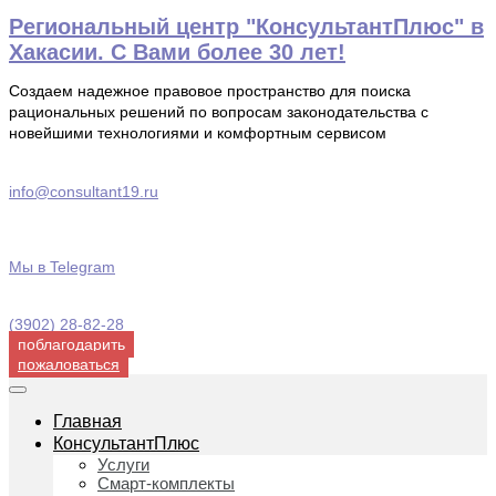
Перейти
Региональный центр "КонсультантПлюс" в
к
Хакасии. С Вами более 30 лет!
содержимому
Создаем надежное правовое пространство для поиска
рациональных решений по вопросам законодательства с
новейшими технологиями и комфортным сервисом
info@consultant19.ru
Мы в Telegram
(3902) 28-82-28
поблагодарить
пожаловаться
Главная
КонсультантПлюс
Услуги
Смарт-комплекты