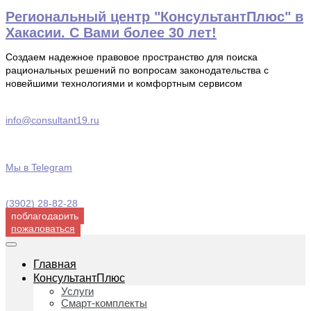
Перейти
Региональный центр "КонсультантПлюс" в
к
Хакасии. С Вами более 30 лет!
содержимому
Создаем надежное правовое пространство для поиска
рациональных решений по вопросам законодательства с
новейшими технологиями и комфортным сервисом
info@consultant19.ru
Мы в Telegram
(3902) 28-82-28
поблагодарить
пожаловаться
Главная
КонсультантПлюс
Услуги
Смарт-комплекты