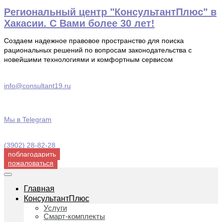
Перейти
Региональный центр "КонсультантПлюс" в
к
Хакасии. С Вами более 30 лет!
содержимому
Создаем надежное правовое пространство для поиска
рациональных решений по вопросам законодательства с
новейшими технологиями и комфортным сервисом
info@consultant19.ru
Мы в Telegram
(3902) 28-82-28
поблагодарить
пожаловаться
Главная
КонсультантПлюс
Услуги
Смарт-комплекты