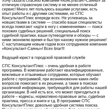
Хочу сказать спасибо компании «Консультант-Саяны» за
отличную справочную систему и не менее отличный
сервис! Много лет пользуюсь вашими услугами, есть
опыт работы и с другими системами, но СПС
КонсультантПлюс впереди всех. Не успеваешь за
новшествами в системе — спасибо ваши специалисты
всегда помогают «идти в ногу с изменениями» — поиск
похожих судебных решений, специальный поиск
судебной практики, ваши путеводители и обзоры — с
ними экономлю время и быстро нахожу нужное решение!
С наступающим новым годом всех сотрудников компании
«Консультант-Саяны»! Всех благ!!!
Ведущий юрист в городской правовой службе
СПС КонсультантПлюс – очень удобная в работе
программа. В компании работают квалифицированные,
вежливые и отзывчивые сотрудники, которые обучают
работе с программой, при возникновении каких-либо
вопросов помогают в их решении, а также в поисках
различной информации, требующейся для работы нашей
организации. В ней есть все, что может пригодиться в
работе – кодексы, нормативно-правовые акты, судебная
практика, пресса и книги и т.д. В программе СПС
КонсультантПлюс довольно удобная система поиска.