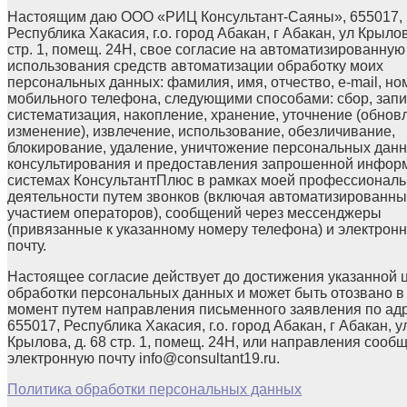
Настоящим даю ООО «РИЦ Консультант-Саяны», 655017,
Республика Хакасия, г.о. город Абакан, г Абакан, ул Крылов
стр. 1, помещ. 24Н, свое согласие на автоматизированную
использования средств автоматизации обработку моих
персональных данных: фамилия, имя, отчество, e-mail, но
мобильного телефона, следующими способами: сбор, запи
систематизация, накопление, хранение, уточнение (обнов
изменение), извлечение, использование, обезличивание,
блокирование, удаление, уничтожение персональных данн
консультирования и предоставления запрошенной инфор
системах КонсультантПлюс в рамках моей профессионал
деятельности путем звонков (включая автоматизированны
участием операторов), сообщений через мессенджеры
(привязанные к указанному номеру телефона) и электрон
почту.
Настоящее согласие действует до достижения указанной 
обработки персональных данных и может быть отозвано в
момент путем направления письменного заявления по ад
655017, Республика Хакасия, г.о. город Абакан, г Абакан, у
Крылова, д. 68 стр. 1, помещ. 24Н, или направления сооб
электронную почту info@consultant19.ru.
Политика обработки персональных данных