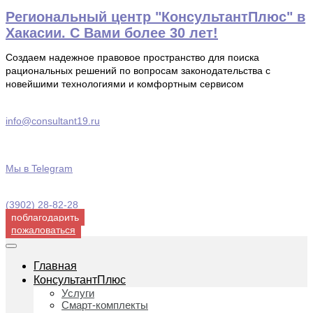
Перейти
Региональный центр "КонсультантПлюс" в
к
Хакасии. С Вами более 30 лет!
содержимому
Создаем надежное правовое пространство для поиска
рациональных решений по вопросам законодательства с
новейшими технологиями и комфортным сервисом
info@consultant19.ru
Мы в Telegram
(3902) 28-82-28
поблагодарить
пожаловаться
Главная
КонсультантПлюс
Услуги
Смарт-комплекты