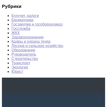
Рубрики
Бухучет, налоги
Бюджетники
Госзакупки и гособоронзаказ
Госслужба
ЖКХ
Здравоохранение
Кадры и охрана труда
Лесное и сельское хозяйство
Образование
Руководитель
Строительство
Транспорт
Экология
Юрист