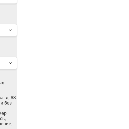
ых
а, д. 68
 и без
мер
сь,
ление,