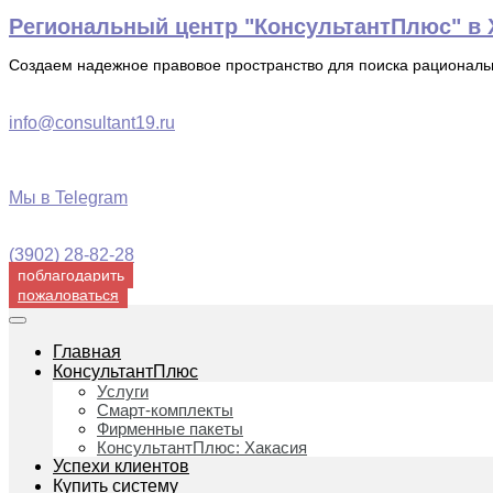
Перейти
Региональный центр "КонсультантПлюс" в Х
к
содержимому
Создаем надежное правовое пространство для поиска рационал
info@consultant19.ru
Мы в Telegram
(3902) 28-82-28
поблагодарить
пожаловаться
Главная
КонсультантПлюс
Услуги
Смарт-комплекты
Фирменные пакеты
КонсультантПлюс: Хакасия
Успехи клиентов
Купить систему