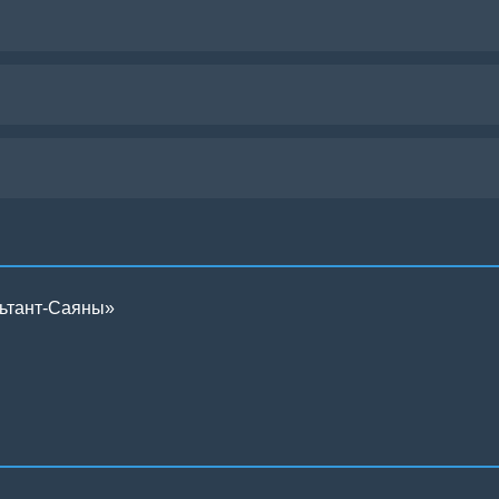
льтант-Саяны»