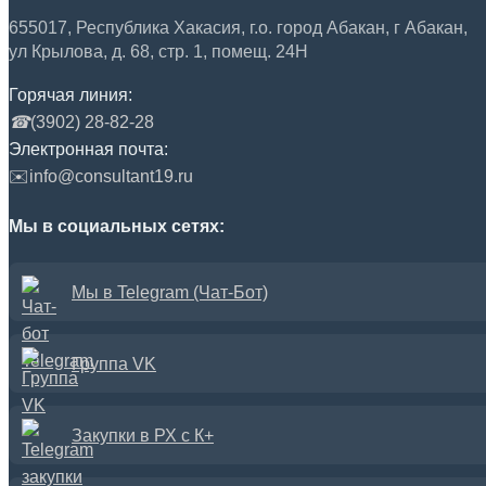
655017, Республика Хакасия, г.о. город Абакан, г Абакан,
ул Крылова, д. 68, стр. 1, помещ. 24Н
Горячая линия:
☎
(3902) 28-82-28
Электронная почта:
✉️
info@consultant19.ru
Мы в социальных сетях:
Мы в Telegram (Чат-Бот)
Группа VK
Закупки в РХ с К+