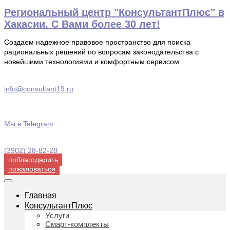
Перейти
Региональный центр "КонсультантПлюс" в
к
Хакасии. С Вами более 30 лет!
содержимому
Создаем надежное правовое пространство для поиска
рациональных решений по вопросам законодательства с
новейшими технологиями и комфортным сервисом
info@consultant19.ru
Мы в Telegram
(3902) 28-82-28
поблагодарить
пожаловаться
Главная
КонсультантПлюс
Услуги
Смарт-комплекты