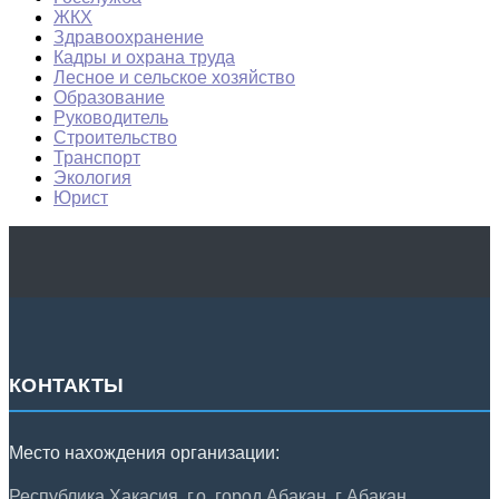
ЖКХ
Здравоохранение
Кадры и охрана труда
Лесное и сельское хозяйство
Образование
Руководитель
Строительство
Транспорт
Экология
Юрист
КОНТАКТЫ
Место нахождения организации:
Республика Хакасия, г.о. город Абакан, г Абакан