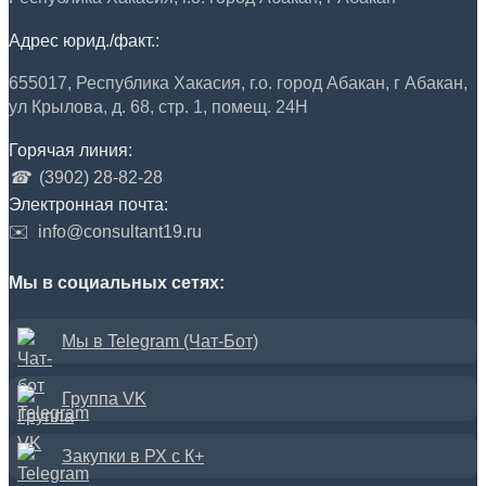
Адрес юрид./факт.:
655017, Республика Хакасия, г.о. город Абакан, г Абакан,
ул Крылова, д. 68, стр. 1, помещ. 24Н
Горячая линия:
☎
(3902) 28-82-28
Электронная почта:
✉️
info@consultant19.ru
Мы в социальных сетях:
Мы в Telegram (Чат-Бот)
Группа VK
Закупки в РХ с К+