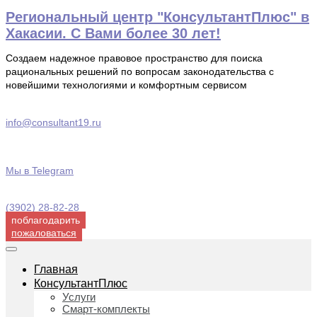
Перейти
Региональный центр "КонсультантПлюс" в
к
Хакасии. С Вами более 30 лет!
содержимому
Создаем надежное правовое пространство для поиска
рациональных решений по вопросам законодательства с
новейшими технологиями и комфортным сервисом
info@consultant19.ru
Мы в Telegram
(3902) 28-82-28
поблагодарить
пожаловаться
Главная
КонсультантПлюс
Услуги
Смарт-комплекты