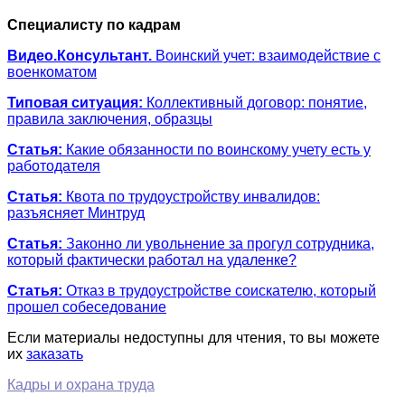
Специалисту по кадрам
Видео.Консультант.
Воинский учет: взаимодействие с
военкоматом
Типовая ситуация:
Коллективный договор: понятие,
правила заключения, образцы
Статья:
Какие обязанности по воинскому учету есть у
работодателя
Статья:
Квота по трудоустройству инвалидов:
разъясняет Минтруд
Статья:
Законно ли увольнение за прогул сотрудника,
который фактически работал на удаленке?
Статья:
Отказ в трудоустройстве соискателю, который
прошел собеседование
Если материалы недоступны для чтения, то вы можете
их
заказать
Кадры и охрана труда