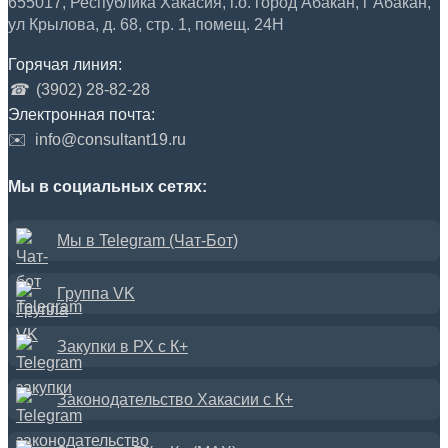
655017, Республика Хакасия, г.о. город Абакан, г Абакан,
ул Крылова, д. 68, стр. 1, помещ. 24Н
Горячая линия:
☎
(3902) 28-82-28
Электронная почта:
✉️
info@consultant19.ru
Мы в социальных сетях:
Мы в Telegram (Чат-Бот)
Группа VK
Закупки в РХ с К+
Законодательство Хакасии с К+