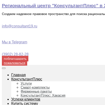
Перейти
Региональный центр "КонсультантПлюс" в Х
к
содержимому
Создаем надежное правовое пространство для поиска рационал
info@consultant19.ru
Мы в Telegram
(3902) 28-82-28
поблагодарить
пожаловаться
Главная
КонсультантПлюс
Услуги
Смарт-комплекты
Фирменные пакеты
КонсультантПлюс: Хакасия
Успехи клиентов
Купить систему