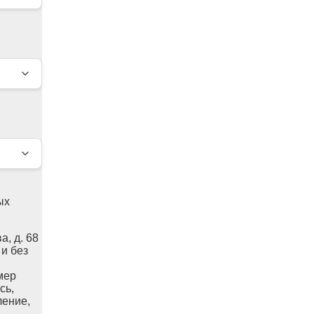
ых
а, д. 68
 и без
мер
сь,
ление,