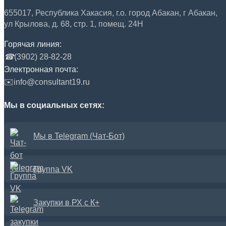
655017, Республика Хакасия, г.о. город Абакан, г Абакан,
ул Крылова, д. 68, стр. 1, помещ. 24Н
Горячая линия:
☎
(3902) 28-82-28
Электронная почта:
✉️
info@consultant19.ru
Мы в социальных сетях:
Мы в Telegram (Чат-Бот)
Группа VK
Закупки в РХ с К+