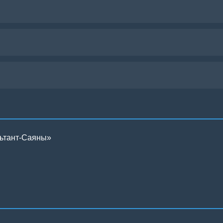
льтант-Саяны»